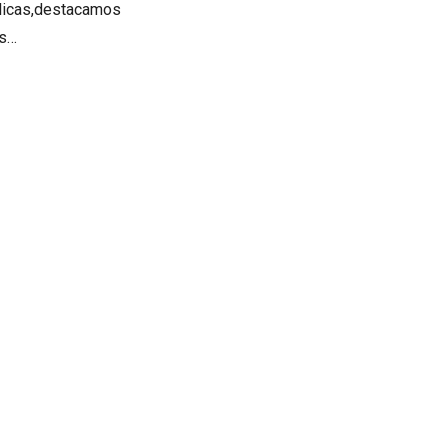
blicas,destacamos
os…